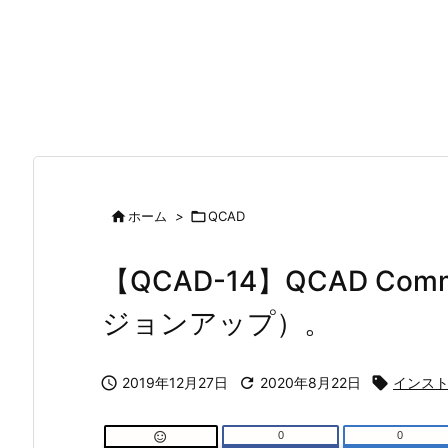

ホーム
>

QCAD
【QCAD-14】QCAD Comm
ジョンアップ）。

2019年12月27日

2020年8月22日

インス
の更新
13】QCADの外部メモリーへのインストー
【QCAD-12】QCADでの寸法記入を見てみる（その
）。
ルと他のPCでの起動について。
２・公差他）。
0
0
