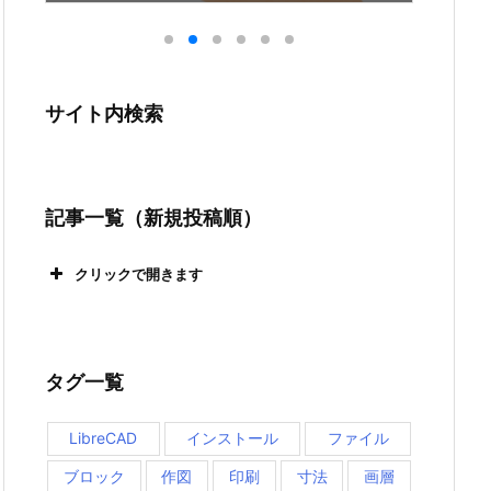
サイト内検索
記事一覧（新規投稿順）
クリックで開きます
【QCAD-15】QCAD Community Edition 3.25.0
への更新。
タグ一覧
【QCAD-14】QCAD Community Editionの更新
（バージョンアップ）。
LibreCAD
インストール
ファイル
【QCAD-13】QCADの外部メモリーへのインス
ブロック
作図
印刷
寸法
画層
トールと他のPCでの起動について。