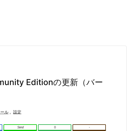
unity Editionの更新（バー
トール
,
設定
【QCAD-11】QCADでの寸法記入を見てみる（その
前書き
１・基本部分）。
Send
0
-