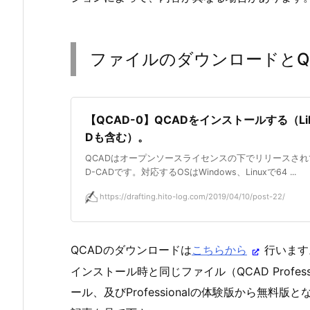
ファイルのダウンロードとQ
【QCAD-0】QCADをインストールする（Lib
Dも含む）。
QCADはオープンソースライセンスの下でリリースされ
D-CADです。対応するOSはWindows、Linuxで64 ...
https://drafting.hito-log.com/2019/04/10/post-22/
QCADのダウンロードは
こちらから
行います
インストール時と同じファイル（QCAD Profess
ール、及びProfessionalの体験版から無料版とな