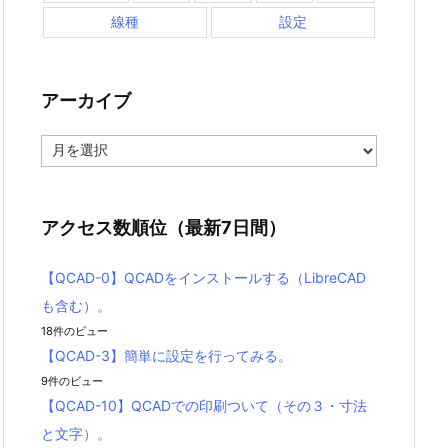
線種
設定
【QCAD-12】QCADでの寸法記入を見てみる
（その２・公差他）。
【QCAD-11】QCADでの寸法記入を見てみる
アーカイブ
（その１・基本部分）。
【QCAD-10】QCADでの印刷ついて（その３・
ア
寸法と文字）。
ー
カ
【QCAD-9】QCADでの印刷について（その２・
イ
画層とブロック）。
ブ
アクセス数順位（最新7日間）
【QCAD-8】QCADでの印刷について（その１・
設定）。
【QCAD-0】QCADをインストールする（LibreCAD
【QCAD-7】QCADでのビューポートについて。
も含む）。
【QCAD-6】画層（レイヤー）と線種について。
18件のビュー
【QCAD-3】簡単に設定を行ってみる。
【QCAD-5】線を引いてみる。
9件のビュー
【QCAD-4】QCADの部品ライブラリについて。
【QCAD-10】QCADでの印刷ついて（その３・寸法
【QCAD-3】簡単に設定を行ってみる。
と文字）。
【QCAD-2】QCADとLibreCADを比較してみ